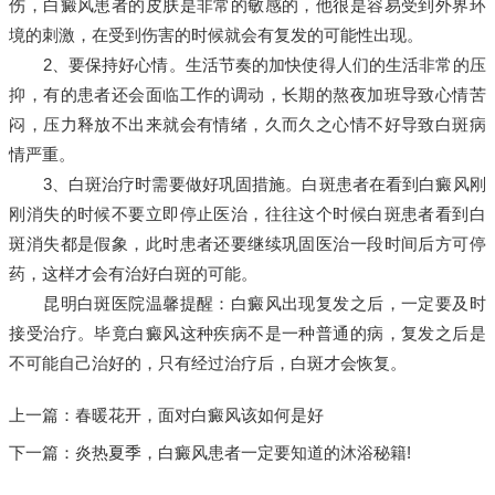
伤，白癜风患者的皮肤是非常的敏感的，他很是容易受到外界环
境的刺激，在受到伤害的时候就会有复发的可能性出现。
2、要保持好心情。生活节奏的加快使得人们的生活非常的压
抑，有的患者还会面临工作的调动，长期的熬夜加班导致心情苦
闷，压力释放不出来就会有情绪，久而久之心情不好导致白斑病
情严重。
3、白斑治疗时需要做好巩固措施。白斑患者在看到白癜风刚
刚消失的时候不要立即停止医治，往往这个时候白斑患者看到白
斑消失都是假象，此时患者还要继续巩固医治一段时间后方可停
药，这样才会有治好白斑的可能。
昆明白斑医院温馨提醒：白癜风出现复发之后，一定要及时
接受治疗。毕竟白癜风这种疾病不是一种普通的病，复发之后是
不可能自己治好的，只有经过治疗后，白斑才会恢复。
上一篇：
春暖花开，面对白癜风该如何是好
下一篇：
炎热夏季，白癜风患者一定要知道的沐浴秘籍!