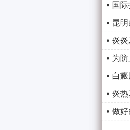
炎热
做好