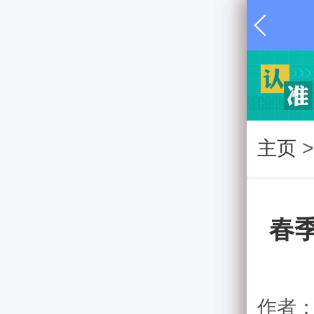
主页
>
春
作者