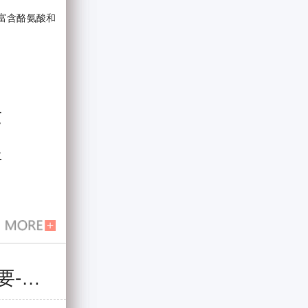
富含酪氨酸和
发
好
昆明白癜风医院提醒白癜风分型分诊很重要-避免病情反反复复