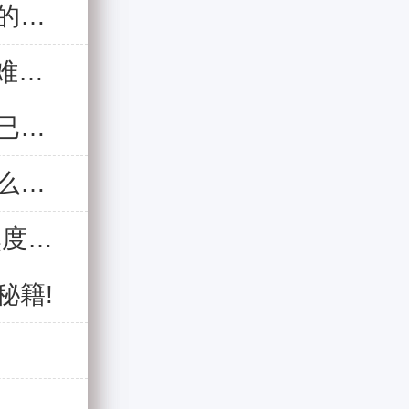
国际护士节——昆明白癜风医院致敬美丽的天使
昆明白癜风医院“情暖五一 共抗白斑”暨疑难白癜风专家会诊圆满落幕
炎炎夏始，这份白癜风患者夏季防治方案已制定!
为防止夏季白癜风肆虐，白癜风患者吃什么即养生又健康?
白癜风高发的三大原因,做好科学防治安然度夏!
秘籍!