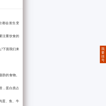
欲都会发生变
要注重饮食的
我
?下面我们来
要
挂
号
脂肪的食物。
质，蛋白质占
鸡蛋、鱼、牛